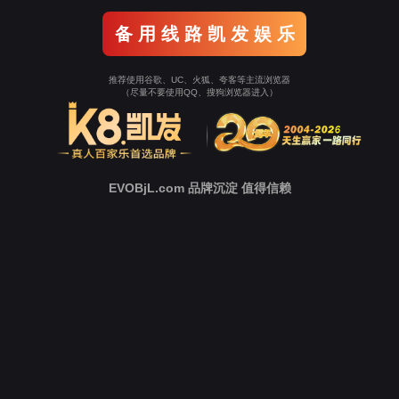
备 用 线 路 凯 发 娱 乐
推荐使用谷歌、UC、火狐、夸客等主流浏览器
（尽量不要使用QQ、搜狗浏览器进入）
EVOBjL.com 品牌沉淀 值得信赖