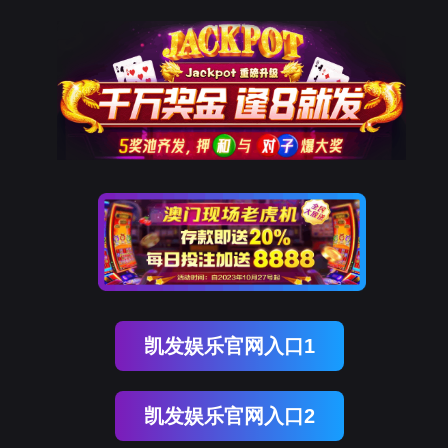
凯发娱乐官网入口1
凯发娱乐官网入口2