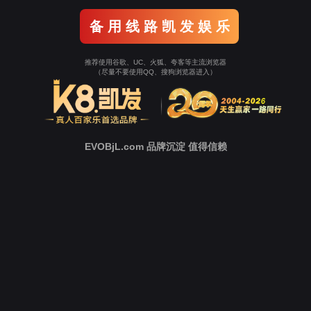
备 用 线 路 凯 发 娱 乐
推荐使用谷歌、UC、火狐、夸客等主流浏览器
（尽量不要使用QQ、搜狗浏览器进入）
EVOBjL.com 品牌沉淀 值得信赖