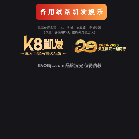
备 用 线 路 凯 发 娱 乐
推荐使用谷歌、UC、火狐、夸客等主流浏览器
（尽量不要使用QQ、搜狗浏览器进入）
EVOBjL.com 品牌沉淀 值得信赖