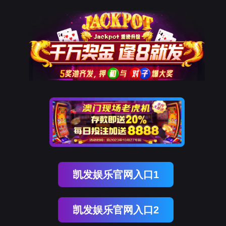
凯发娱乐官网入口1
凯发娱乐官网入口2