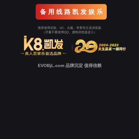
平台综述
M3企业移动协同管理平台
充分考虑企业移动安全保障，完美融合Ezpay
业务
，依托
强大的移动开发框架和开发管理平台，
给予便捷的
集成多系统应用
能力， 构建以人为中心的
智能化
移动应用场景，促进人员
工作持续性和创造力，
提升企业效率和效能，是为企业量身定制的移动智慧协同平台。
体验产品
为企业搭建统一移动办公入口
七大统一:
统一登录、统一消息、统一待办、统一组织、统一搜索、统一应用（统一
图）、统一报表。一个移动端就可无缝处理多个信息化系统的业务，大大提高企业的
效率
体验产品
高效率的移动管理
顺利获得M3企业移动协同管理平台，用户随时随地查看公司内部
新闻公告，审
讨、视频会议、下载文档、管理任务、考勤签到
等等，打破空间限制，满足企业
员工与员工之间随时有效连接，促进日常工作的有序召开。
体验产品
全方位的企业移动业务管理
围绕
客户管理、HR管理、费用管理、项目管理、合同管理、资产管理
等应用的全场景
同业务定制平台，M3企业移动协同管理平台给予自定义的业务管理应用，
支持多端运
管理，
实现伴随业务的发生，各角色随时随地在移动端完成各项业务操作